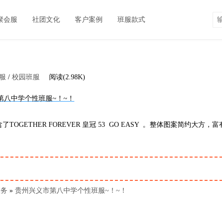
聚会服
社团文化
客户案例
班服款式
服
/
校园班服
阅读(2.98K)
THER FOREVER 皇冠 53 GO EASY 。整体图案简约大方，富
服务
»
贵州兴义市第八中学个性班服~！~！