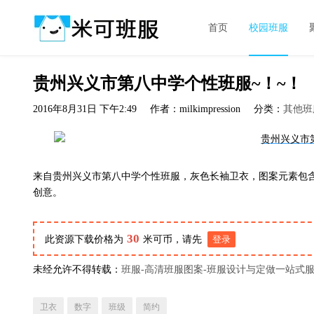
首页
校园班服
贵州兴义市第八中学个性班服~！~！
2016年8月31日 下午2:49
作者：milkimpression
分类：
其他班
来自贵州兴义市第八中学个性班服，灰色长袖卫衣，图案元素包含了TOGE
创意。
30
此资源下载价格为
米可币，请先
登录
未经允许不得转载：
班服-高清班服图案-班服设计与定做一站式
卫衣
数字
班级
简约