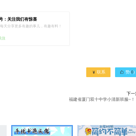
号：关注我们有惊喜
每天分享更多有趣的事儿，有趣有料！
已关注


联系
赞(
0
)
下一
福建省厦门双十中学小清新班服~！