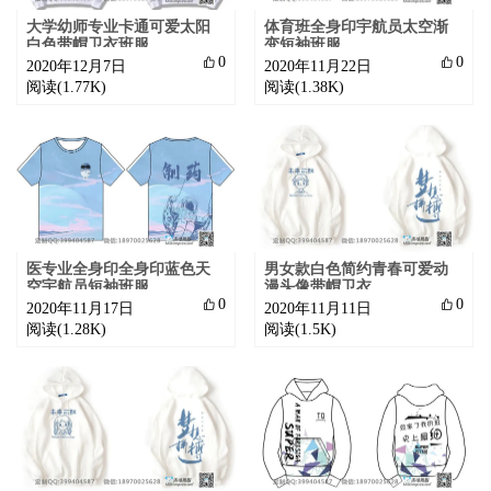
大学幼师专业卡通可爱太阳
体育班全身印宇航员太空渐
白色带帽卫衣班服
变短袖班服

0

0
2020年12月7日
2020年11月22日
阅读(1.77K)
阅读(1.38K)
医专业全身印全身印蓝色天
男女款白色简约青春可爱动
空宇航员短袖班服
漫头像带帽卫衣

0

0
2020年11月17日
2020年11月11日
阅读(1.28K)
阅读(1.5K)