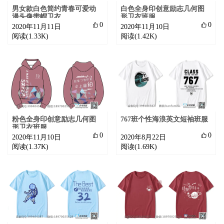
男女款白色简约青春可爱动
白色全身印创意励志几何图
漫头像带帽卫衣
形卫衣班服

0

0
2020年11月11日
2020年11月10日
阅读(1.33K)
阅读(1.42K)
粉色全身印创意励志几何图
767班个性海浪英文短袖班服
形卫衣班服

0

0
2020年11月10日
2020年8月22日
阅读(1.37K)
阅读(1.69K)