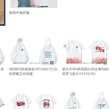
插肩中袖班服
卫衣
6班简约拼接撞色OPTIMISTIC白
第五中学6班初阳白色全身印粉
色带帽卫衣班服
背景飞机JUSTYOUNG