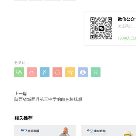
微信公众
关注我们，
12000人
分享到：







上一篇
陕西省城固县第三中学的白色棒球服
相关推荐