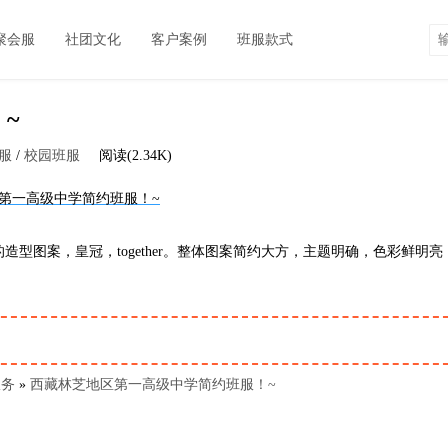
聚会服
社团文化
客户案例
班服款式
~
班服
/
校园班服
阅读(2.34K)
型图案，皇冠，together。整体图案简约大方，主题明确，色彩鲜明亮
服务
»
西藏林芝地区第一高级中学简约班服！~