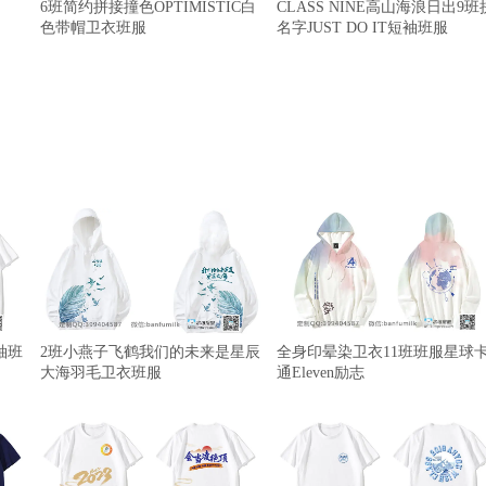
6班简约拼接撞色OPTIMISTIC白
CLASS NINE高山海浪日出9班
色带帽卫衣班服
名字JUST DO IT短袖班服
袖班
2班小燕子飞鹤我们的未来是星辰
全身印晕染卫衣11班班服星球
大海羽毛卫衣班服
通Eleven励志