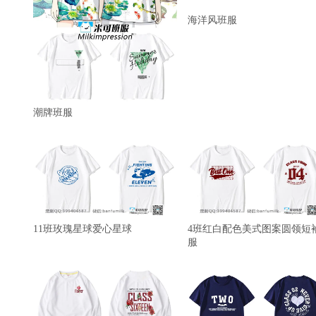
海洋风班服
潮牌班服
11班玫瑰星球爱心星球
4班红白配色美式图案圆领短
服