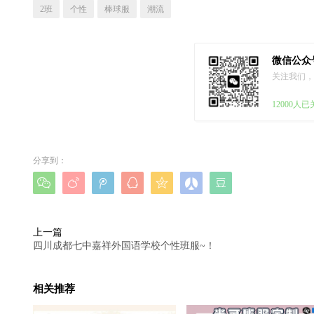
2班
个性
棒球服
潮流
微信公众
关注我们，
12000人
分享到：







上一篇
四川成都七中嘉祥外国语学校个性班服~！
相关推荐