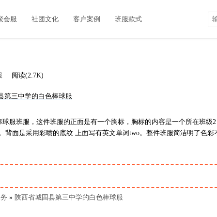
聚会服
社团文化
客户案例
班服款式
服
阅读(2.7K)
棒球服班服，这件班服的正面是有一个胸标，胸标的内容是一个所在班级2
的意思。背面是采用彩喷的底纹 上面写有英文单词two。整件班服简洁明了色彩
服务
»
陕西省城固县第三中学的白色棒球服