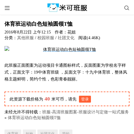


体育班运动白色短袖圆领T恤
2016年8月22日 上午12:15
作者：花姐
分类：
其他班服
/
校园班服
/
社团文化
阅读(4.46K)
此班服正面图案为运动项目卡通图标样式，反面图案为学校名字样
式，正面文字：19中体育班级 ，反面文字：十九中体育班，整体风
格主题鲜明，简约个性，色彩青春靓丽。
40
此资源下载价格为
米可币，请先
登录
未经允许不得转载：
班服-高清班服图案-班服设计与定做一站式服务
»
体育班运动白色短袖圆领T恤
体育班
短袖
社团文化
简约