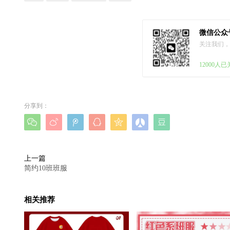
微信公众
关注我们，
12000人
分享到：







上一篇
简约10班班服
相关推荐