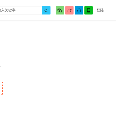




登陆

，