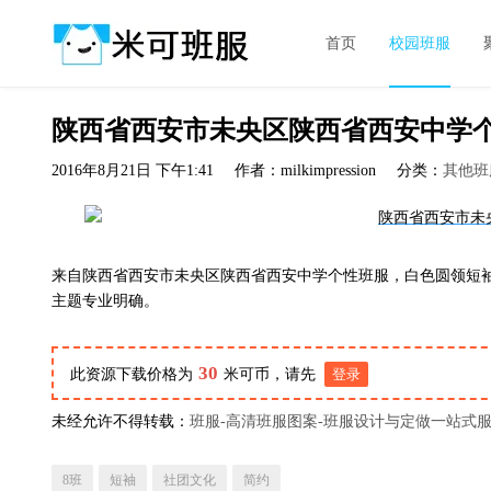
首页
校园班服
陕西省西安市未央区陕西省西安中学
2016年8月21日 下午1:41
作者：milkimpression
分类：
其他班
来自陕西省西安市未央区陕西省西安中学个性班服，白色圆领短袖
主题专业明确。
30
此资源下载价格为
米可币，请先
登录
未经允许不得转载：
班服-高清班服图案-班服设计与定做一站式
8班
短袖
社团文化
简约