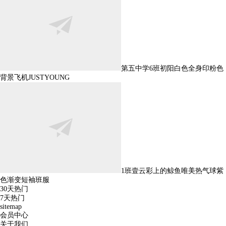
第五中学6班初阳白色全身印粉色
背景飞机JUSTYOUNG
1班壹云彩上的鲸鱼唯美热气球紫
色渐变短袖班服
30天热门
7天热门
sitemap
会员中心
关于我们