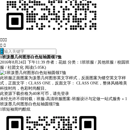






1班泼墨几何图形白色短袖圆领T恤
2016年8月24日 下午11:39
作者：花姐
分类：
1班班服
/
其他班服
/
校园班
服
/
社团文化
阅读(5.05K)
此班服正面图案为泼墨几何图形英文字样式，反面图案为镂空英文字样
式，正面文字：CLASS ONE，反面文字： CLASS ONE，整体风格唯美
科技时尚，色彩时尚醒目。
此资源下载价格为
40
米可币，请先
登录
未经允许不得转载：
班服-高清班服图案-班服设计与定做一站式服务
»
1
班泼墨几何图形白色短袖圆领T恤
1班
短袖
简约
酷炫