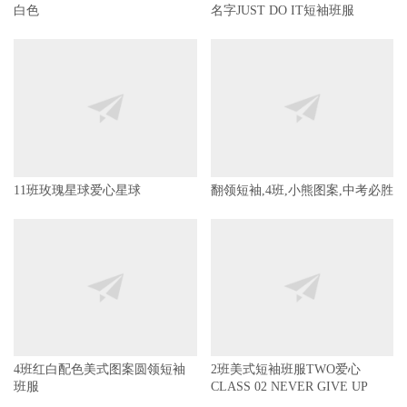
神奇Q版班服
16班彩虹豆fighting简约带帽卫衣
CLASS NINE高山海浪日出9班拼
白色
名字JUST DO IT短袖班服
11班玫瑰星球爱心星球
翻领短袖,4班,小熊图案,中考必胜