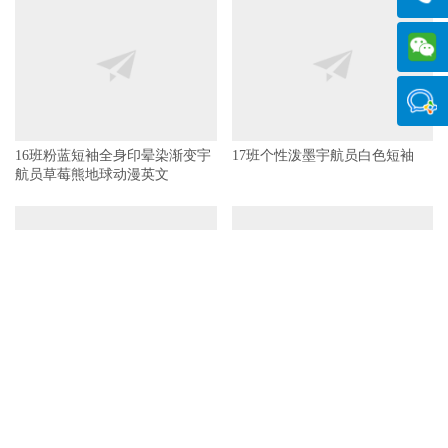
16班粉蓝短袖全身印晕染渐变宇
17班个性泼墨宇航员白色短袖
航员草莓熊地球动漫英文
4班晕染渐变蓝色鲸鱼学海无涯
墨笔画手绘头像
17班SEVENTEEN拾柒班运动员
2024New Beginning藏青色短袖班
服