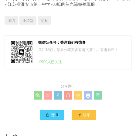
»
江苏省淮安市第一中学703班的荧光绿短袖班服
团结
小清新
短袖
微信公众号：关注我们有惊喜
关注我们，每天分享更多有趣的事儿，有趣有料！
12000人已关注
分享到：








0

赞(
)
联系