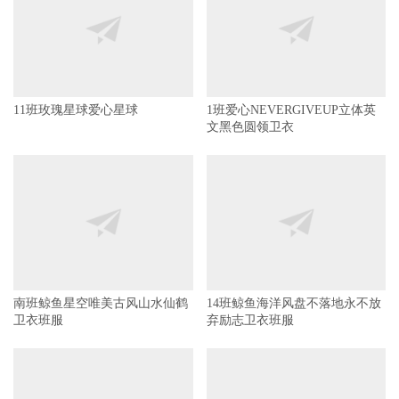
6班简约拼接撞色OPTIMISTIC白
CLASS NINE高山海浪日出9班拼
色带帽卫衣班服
名字JUST DO IT短袖班服
11班玫瑰星球爱心星球
1班爱心NEVERGIVEUP立体英
文黑色圆领卫衣