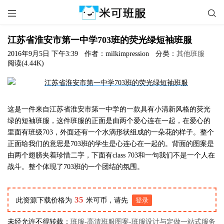


江苏省淮安市第一中学703班的荧光绿短袖班服
2016年9月5日 下午3:39
作者：milkimpression
分类：
其他班服
阅读(4.44K)
这是一件来自江苏省淮安市第一中学的一款具有小清新风格的荧光
绿的短袖班服，这件班服的正面是由两个爱心连在一起，在爱心的
里面有班级703，外面还有一个水滴形状组成的一朵花的样子。整个
正面给我们的意思是703班的学生是心连心在一起的。背面的图案是
由两个翅膀夹着珍惜二字，下面有class 703和一句我们不是一个人在
战斗。整个体现了703班的一个团结的氛围。
35
此资源下载价格为
米可币，请先
登录
未经允许不得转载：
班服-高清班服图案-班服设计与定做一站式服务