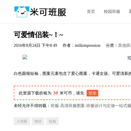
首页
校园班服
可爱情侣装~！~
2016年8月24日 下午8:49
作者：milkimpression
分类：
其他班
白色圆领短袖，图案元素包含了爱心图案，卡通女孩。可爱清新
30
此资源下载价格为
米可币，请先
登录
未经允许不得转载：
班服-高清班服图案-班服设计与定做一站式
小清新
情侣
短袖