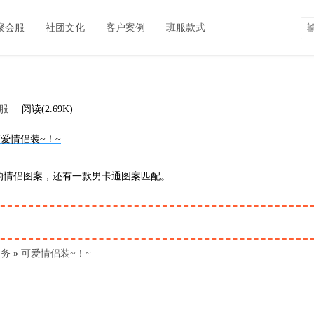
聚会服
社团文化
客户案例
班服款式
服
阅读(2.69K)
的情侣图案，还有一款男卡通图案匹配。
服务
»
可爱情侣装~！~