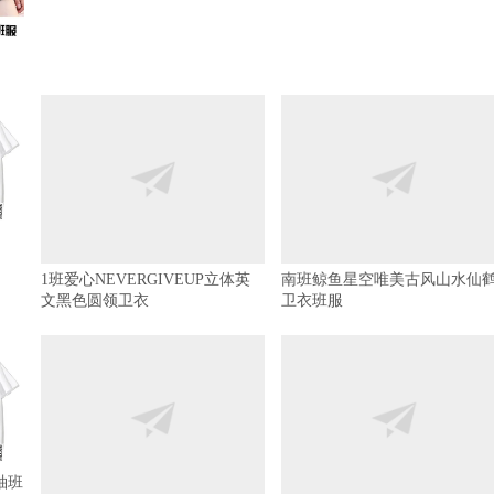
1班爱心NEVERGIVEUP立体英
南班鲸鱼星空唯美古风山水仙
文黑色圆领卫衣
卫衣班服
袖班