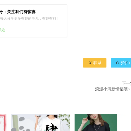
号：关注我们有惊喜
每天分享更多有趣的事儿，有趣有料！
已关注


联系
赞(
0
)
下一
浪漫小清新情侣装~