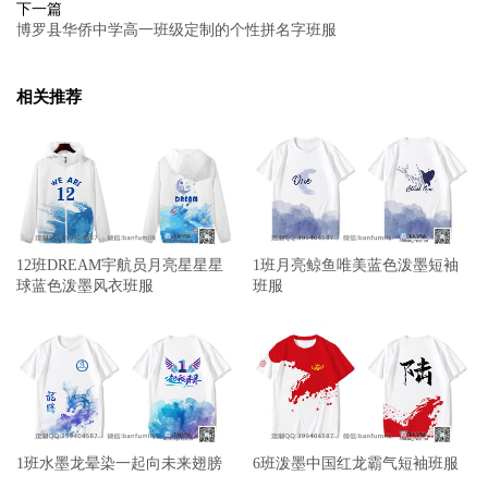
下一篇
博罗县华侨中学高一班级定制的个性拼名字班服
相关推荐
12班DREAM宇航员月亮星星星
1班月亮鲸鱼唯美蓝色泼墨短袖
球蓝色泼墨风衣班服
班服
1班水墨龙晕染一起向未来翅膀
6班泼墨中国红龙霸气短袖班服