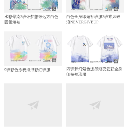
水彩晕染2班怀梦想致远方白色
白色全身印短袖班服2班乘风破
圆领短袖
浪NEVERGIVEUP
四班梦幻紫色泼墨渐变云彩全身
9班彩色涂鸦海浪彩虹班服
印短袖班服
七年级3班潮流泼墨色彩全身印
短袖班服