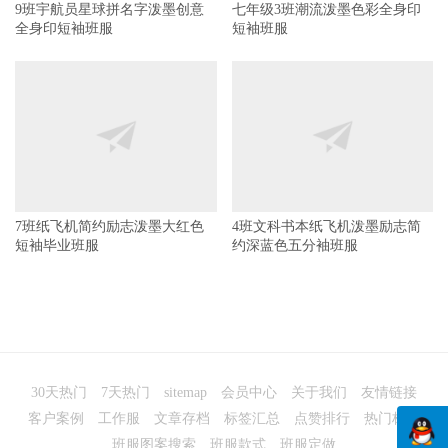
9班宇航员星球拼名字泼墨创意
全身印短袖班服
7班纸飞机简约励志泼墨大红色
4班文科书本纸飞机泼墨励志简
短袖毕业班服
约深蓝色五分袖班服
30天热门
7天热门
sitemap
会员中心
关于我们
友情链接
客户案例
工作服
文章存档
标签汇总
点赞排行
热门标签
班服图案搜索
班服款式
班服定做