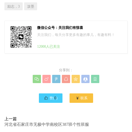
励志，3
泼墨
微信公众号：关注我们有惊喜
关注我们，每天分享更多有趣的事儿，有趣有料！
12000人已关注
分享到：








0

赞(
)
联系
上一篇
河北省石家庄市无极中学南校区387班个性班服