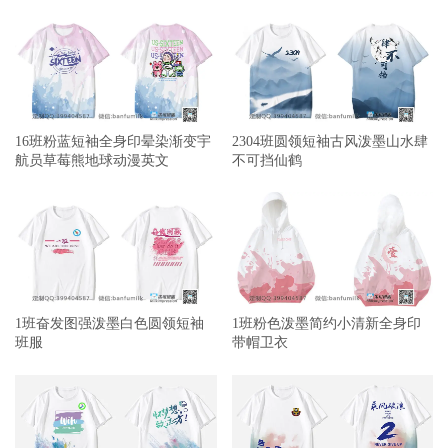
16班粉蓝短袖全身印晕染渐变宇
2304班圆领短袖古风泼墨山水肆
航员草莓熊地球动漫英文
不可挡仙鹤
1班奋发图强泼墨白色圆领短袖
1班粉色泼墨简约小清新全身印
班服
带帽卫衣