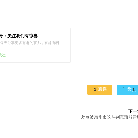
号：关注我们有惊喜
每天分享更多有趣的事儿，有趣有料！
已关注


联系
赞(
0
)
下一
差点被惠州市这件创意班服雷