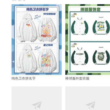
纯色卫衣拼名字
棒球服外套班服