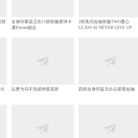
必胜
全身印晕染卫衣11班班服星球卡
2班美式短袖班服TWO爱心
通Eleven励志
CLASS 02 NEVER GIVE UP
16
以梦为马不负韶华星辰班
四班全身印蓝天白云星星短袖