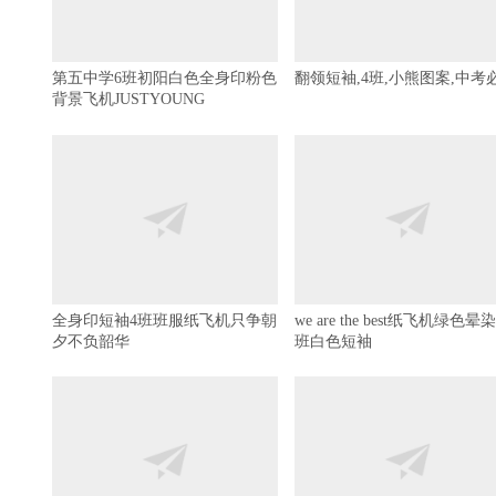
第五中学6班初阳白色全身印粉色
翻领短袖,4班,小熊图案,中考
背景飞机JUSTYOUNG
全身印短袖4班班服纸飞机只争朝
we are the best纸飞机绿色晕染
夕不负韶华
班白色短袖