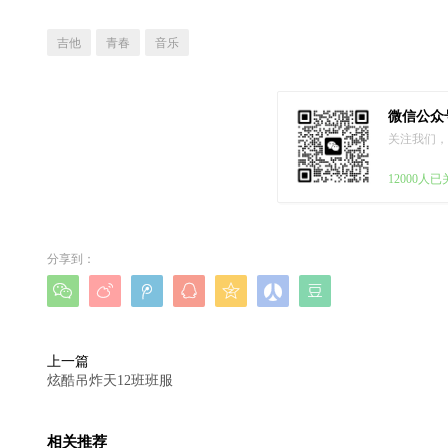
吉他
青春
音乐
微信公众
关注我们，
12000人
分享到：







上一篇
炫酷吊炸天12班班服
相关推荐