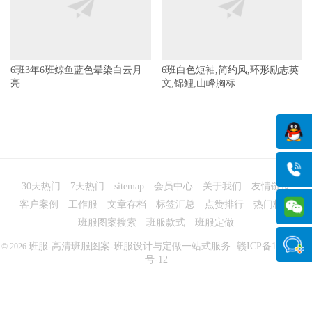
6班3年6班鲸鱼蓝色晕染白云月
6班白色短袖,简约风,环形励志英
亮
文,锦鲤,山峰胸标
30天热门
7天热门
sitemap
会员中心
关于我们
友情链接
客户案例
工作服
文章存档
标签汇总
点赞排行
热门标签
班服图案搜索
班服款式
班服定做
班服-高清班服图案-班服设计与定做一站式服务
赣ICP备14008563
© 2026
号-12