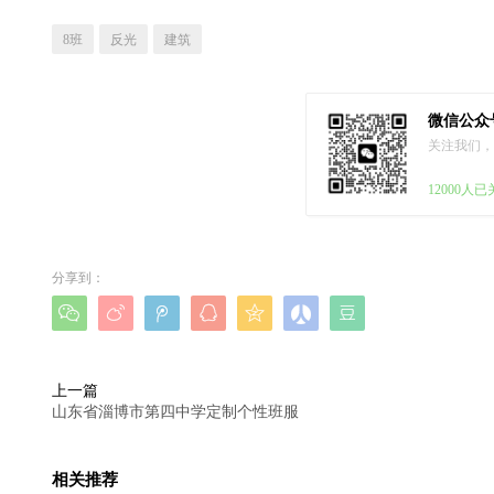
8班
反光
建筑
微信公众
关注我们，
12000人
分享到：







上一篇
山东省淄博市第四中学定制个性班服
相关推荐