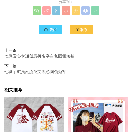
分享到：








0

赞(
)
联系
上一篇
七班爱心卡通创意拼名字白色圆领短袖
下一篇
七班宇航员潮流英文黑色圆领短袖
相关推荐