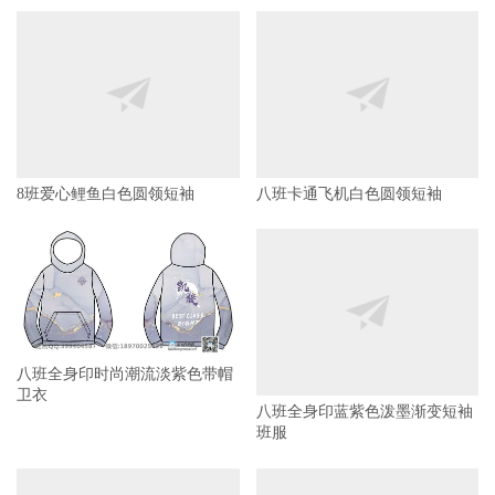
8班爱心鲤鱼白色圆领短袖
八班卡通飞机白色圆领短袖
八班全身印时尚潮流淡紫色带帽
卫衣
八班全身印蓝紫色泼墨渐变短袖
班服