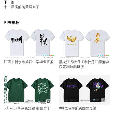
下一篇
十二星座的萌天蝎来了
相关推荐
江西省新余市第四中学毕业班服
黑龙江省牡丹江市牡丹江师范学
院定制炫酷班服
8班 eight墨绿色短袖 熊猫竹子
8班黑色宇航员圆领短袖