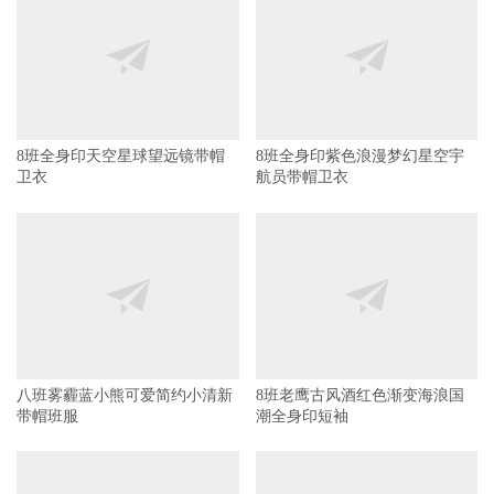
8班全身印天空星球望远镜带帽
8班全身印紫色浪漫梦幻星空宇
卫衣
航员带帽卫衣
八班雾霾蓝小熊可爱简约小清新
8班老鹰古风酒红色渐变海浪国
带帽班服
潮全身印短袖