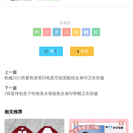
分享到：








0

赞(
)
联系
上一篇
机械2021班紫色渐变闪电星空创意酷炫全身印卫衣班服
下一篇
7班星球创意个性唯美水母鲸鱼全身印带帽卫衣班服
相关推荐