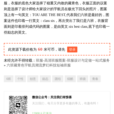
服，衣服的底色大家选择了稳重又内敛的藏青色，衣服正面的议案
则是选择了设计师给大家设计的宇航员在极光下回头的照片，图案
顶上有一句英文：TOU ARE THE BEST,代表我们六班是最好的，图
案这件也印着一行英文：class six，再次突出了我们是六班，衣服背
面则是印着排列成代码的图案，是由英文:six best class,底下也印着一
些励志的英文。
60
此资源下载价格为
米可币，请先
登录
未经允许不得转载：
班服-高清班服图案-班服设计与定做一站式服务
»
六班藏青色宇航员潮流梦幻科技短袖班服
6班
个性
创意
励志
团结
炫酷
班级
青春
微信公众号：关注我们有惊喜
关注我们，每天分享更多有趣的事儿，有趣有料！
12000人已关注