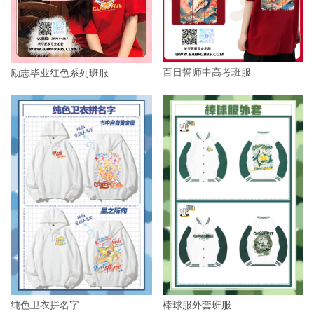
百日誓师中高考班服
励志毕业红色系列班服
纯色卫衣拼名字
棒球服外套班服