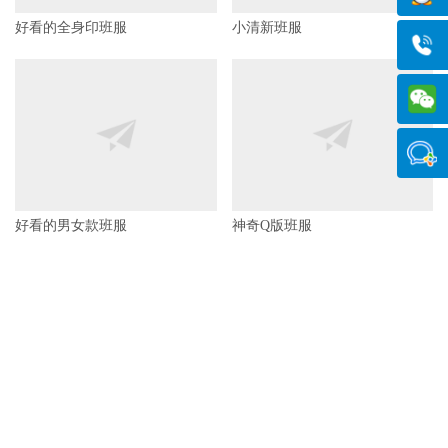
好看的全身印班服
小清新班服
好看的男女款班服
神奇Q版班服
30天热门
7天热门
sitemap
会员中心
关于我们
友情链接
客户案例
工作服
文章存档
标签汇总
点赞排行
热门标签
班服图案搜索
班服款式
班服定做