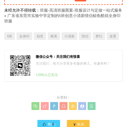
未经允许不得转载：
班服-高清班服图案-班服设计与定做一站式服务
»
广东省东莞市实验中学定制的6班创意小清新情侣鲸鱼酷炫全身印
班服
6班
全身印
创意
唯美
小清新
情侣
梦幻
泼墨
微信公众号：关注我们有惊喜
关注我们，每天分享更多有趣的事儿，有趣有料！
12000人已关注
分享到：








0

赞(
)
联系