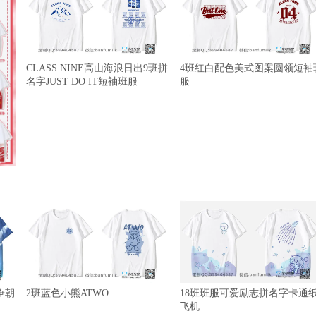
CLASS NINE高山海浪日出9班拼
4班红白配色美式图案圆领短袖
名字JUST DO IT短袖班服
服
争朝
2班蓝色小熊ATWO
18班班服可爱励志拼名字卡通
飞机