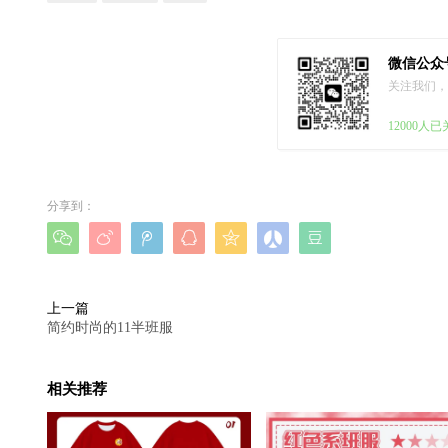
微信公众
关注我们，
12000人
分享到：







上一篇
简约时尚的11半班服
相关推荐