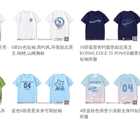
月亮
6班白色短袖,简约风,环形励志英
16班弧形简约圆形励志英文
文,锦鲤,山峰胸标
KONWLEDGE IS POWER藏青
短袖班服
风车
蓝色6班星星未来可期短袖
4班蓝粉色渐变小清新全身印短
班服