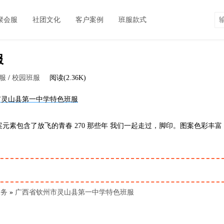
聚会服
社团文化
客户案例
班服款式
服
服
/
校园班服
阅读(2.36K)
素包含了放飞的青春 270 那些年 我们一起走过，脚印。图案色彩丰富
服务
»
广西省钦州市灵山县第一中学特色班服