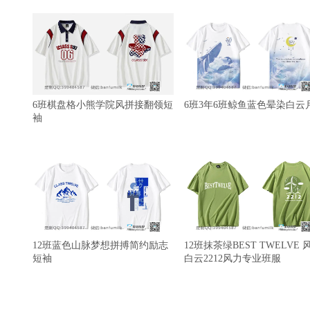
6班棋盘格小熊学院风拼接翻领短
6班3年6班鲸鱼蓝色晕染白云
袖
12班蓝色山脉梦想拼搏简约励志
12班抹茶绿BEST TWELVE 
短袖
白云2212风力专业班服