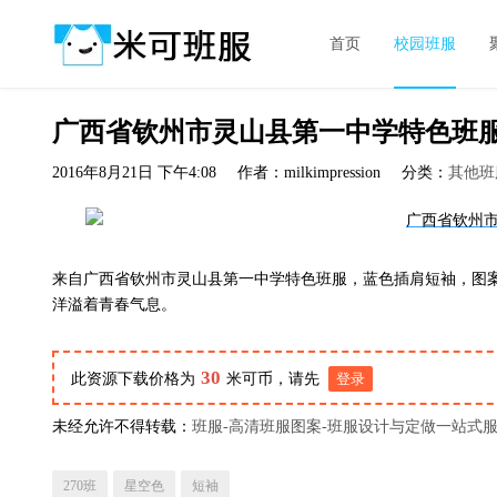
首页
校园班服
广西省钦州市灵山县第一中学特色班
2016年8月21日 下午4:08
作者：milkimpression
分类：
其他班
来自广西省钦州市灵山县第一中学特色班服，蓝色插肩短袖，图案元
洋溢着青春气息。
30
此资源下载价格为
米可币，请先
登录
未经允许不得转载：
班服-高清班服图案-班服设计与定做一站式
270班
星空色
短袖