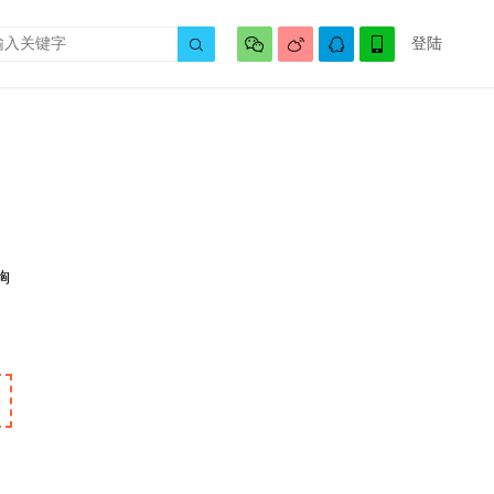




登陆

胸