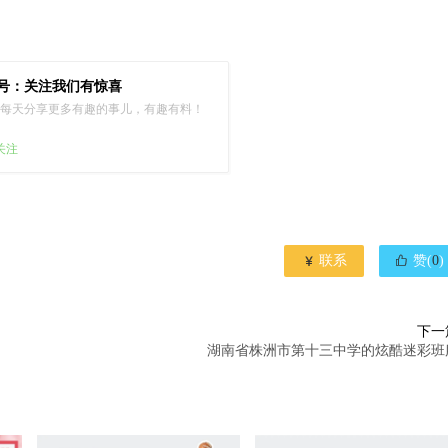
号：关注我们有惊喜
每天分享更多有趣的事儿，有趣有料！
已关注


联系
赞(
0
)
下一
湖南省株洲市第十三中学的炫酷迷彩班