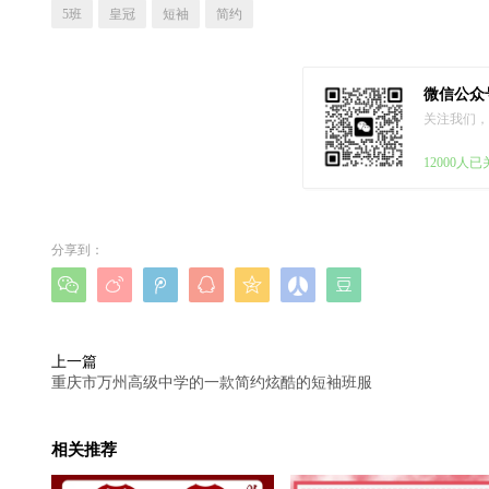
5班
皇冠
短袖
简约
微信公众
关注我们，
12000人
分享到：







上一篇
重庆市万州高级中学的一款简约炫酷的短袖班服
相关推荐