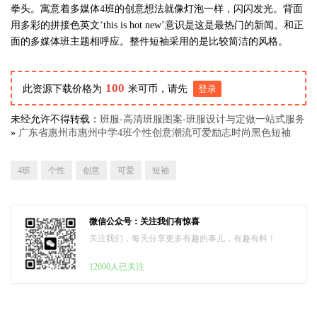
拳头。寓意着多媒体4班的创意想法就像灯泡一样，闪闪发光。背面
用多彩的拼接色英文‘this is hot new’意识是这是最热门的新闻。和正
面的多媒体班主题相呼应。整件短袖采用的是比较简洁的风格。
100
此资源下载价格为
米可币，请先
登录
未经允许不得转载：
班服-高清班服图案-班服设计与定做一站式服务
»
广东省惠州市惠州中学4班个性创意潮流可爱励志时尚黑色短袖
4班
个性
创意
可爱
短袖
微信公众号：关注我们有惊喜
关注我们，每天分享更多有趣的事儿，有趣有料！
12000人已关注