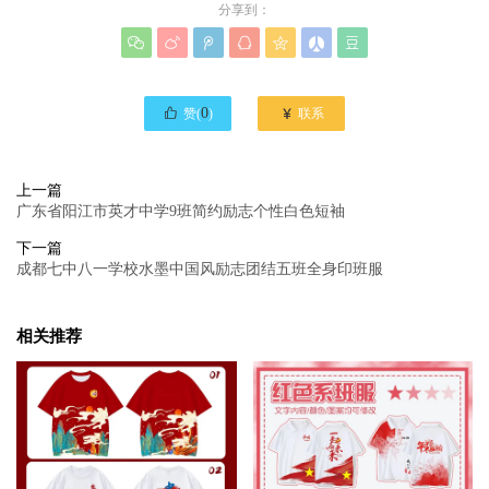
分享到：








0

赞(
)
联系
上一篇
广东省阳江市英才中学9班简约励志个性白色短袖
下一篇
成都七中八一学校水墨中国风励志团结五班全身印班服
相关推荐