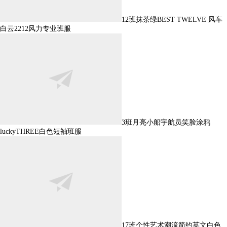
12班抹茶绿BEST TWELVE 风车
白云2212风力专业班服
3班月亮小船宇航员笑脸涂鸦
luckyTHREE白色短袖班服
17班个性艺术潮流简约英文白色