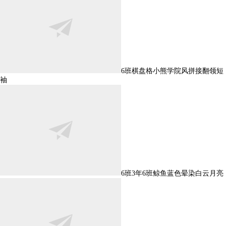
6班棋盘格小熊学院风拼接翻领短
袖
6班3年6班鲸鱼蓝色晕染白云月亮