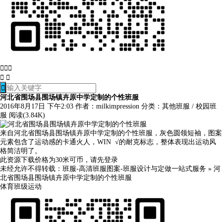






河北省围场县围场镇卉原中学定制的个性班服
2016年8月17日 下午2:03
作者：milkimpression
分类：
其他班服
/
校园班
服
阅读(3.84K)
来自河北省围场县围场镇卉原中学定制的个性班服，灰色圆领短袖，图案
元素包含了运动感的卡通火人，WIN √的耐克标志，整体表现出运动风
格简洁明了。
此资源下载价格为
30
米可币，请先
登录
未经允许不得转载：
班服-高清班服图案-班服设计与定做一站式服务
»
河
北省围场县围场镇卉原中学定制的个性班服
体育
班级
运动