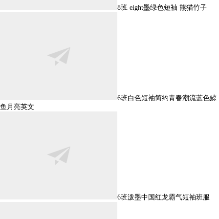
8班 eight墨绿色短袖 熊猫竹子
6班白色短袖简约青春潮流蓝色鲸
鱼月亮英文
6班泼墨中国红龙霸气短袖班服