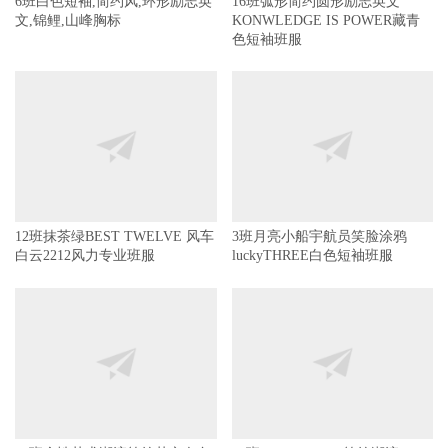
6班白色短袖,简约风,环形励志英
16班弧形简约圆形励志英文
文,锦鲤,山峰胸标
KONWLEDGE IS POWER藏青
色短袖班服
12班抹茶绿BEST TWELVE 风车
3班月亮小船宇航员笑脸涂鸦
白云2212风力专业班服
luckyTHREE白色短袖班服