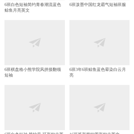
6班白色短袖简约青春潮流蓝色
6班泼墨中国红龙霸气短袖班服
鲸鱼月亮英文
6班棋盘格小熊学院风拼接翻领
6班3年6班鲸鱼蓝色晕染白云月
短袖
亮