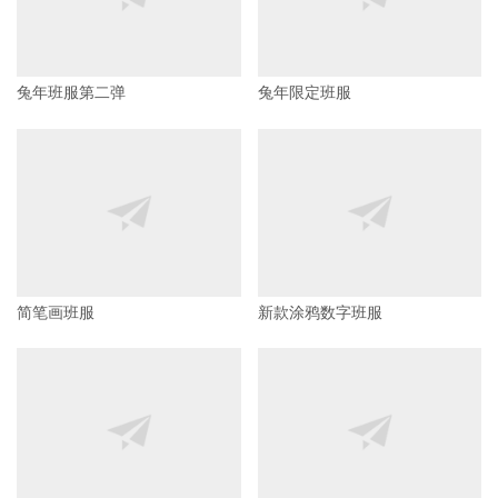
兔年班服第二弹
兔年限定班服
简笔画班服
新款涂鸦数字班服