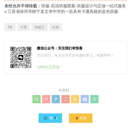
未经允许不得转载：
班服-高清班服图案-班服设计与定做一站式服务
»
江苏省徐州市睢宁县文华中学的一款具有卡通风格的蓝色班服
3班
卡通
海贼王
短袖
微信公众号：关注我们有惊喜
关注我们，每天分享更多有趣的事儿，有趣有料！
12000人已关注
分享到：








0

赞(
)
联系