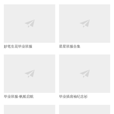
妙笔生花毕业班服
星星班服合集
毕业班服-帆船启航
毕业插肩袖纪念衫