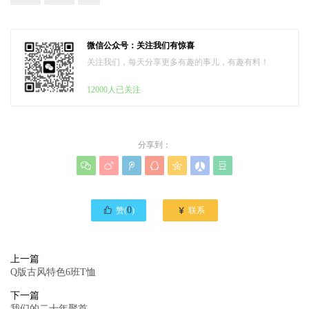
微信公众号：关注我们有惊喜
关注我们，每天分享更多有趣的事儿，有趣有料！
12000人已关注
分享到：








0

赞(
)
联系
上一篇
Q版古风特色6班T恤
下一篇
我们的二十年聚首