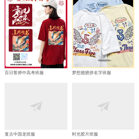
百日誓师中高考班服
梦想翅膀拼名字班服
复古中国龙班服
时光胶片班服