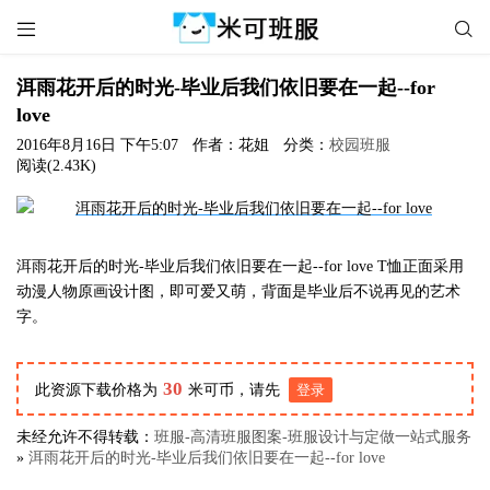


洱雨花开后的时光-毕业后我们依旧要在一起--for
love
2016年8月16日 下午5:07
作者：花姐
分类：
校园班服
阅读(2.43K)
洱雨花开后的时光-毕业后我们依旧要在一起--for love T恤正面采用
动漫人物原画设计图，即可爱又萌，背面是毕业后不说再见的艺术
字。
30
此资源下载价格为
米可币，请先
登录
未经允许不得转载：
班服-高清班服图案-班服设计与定做一站式服务
»
洱雨花开后的时光-毕业后我们依旧要在一起--for love