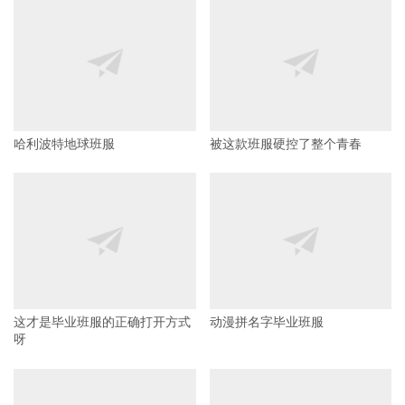
毕业班服-帆船启航
毕业插肩袖纪念衫
哈利波特地球班服