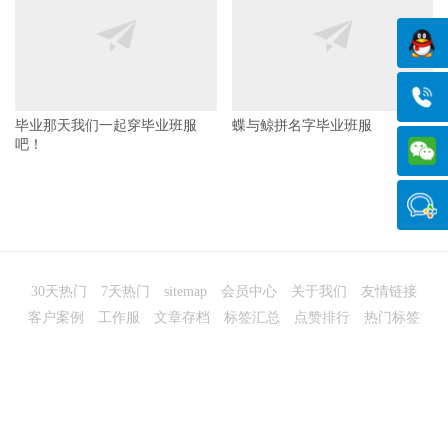
被这款班服硬控了整个青春
这才是毕业班服的正确打开方式
动漫拼名字毕业班服
呀