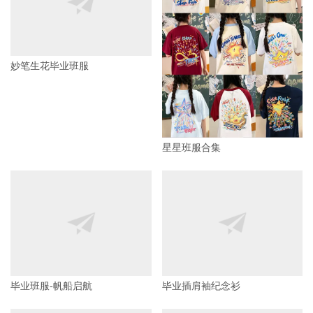
复古中国龙班服
时光胶片班服
妙笔生花毕业班服
星星班服合集