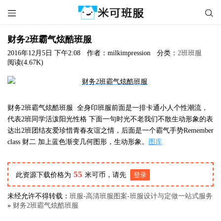


财务2班霸气炫酷班服
2016年12月5日 下午2:08
作者：milkimpression
分类：
2班班服
阅读(4.67K)
财务2班霸气炫酷班服 全身印班服前面是一排卡通小人个性潮流，
代表2班同学活泼阳光性格 下面一句时光不老我们不散生动形象的表
达出2班团结友爱珍惜青春友谊之情，后面是一个霸气手势Remember
class 财二 加上蓝色渐变几何图形，生动形象。
图库
55
此资源下载价格为
米可币，请先
登录
未经允许不得转载：
班服-高清班服图案-班服设计与定做一站式服务
»
财务2班霸气炫酷班服