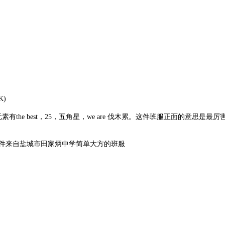
K)
the best，25，五角星，we are 伐木累。这件班服正面的意思
件来自盐城市田家炳中学简单大方的班服