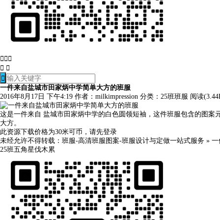






一件来自盐城市田家炳中学简单大方的班服
2016年8月17日 下午4:19
作者：milkimpression
分类：
25班班服
阅读(3.44
这是一件来自 盐城市田家炳中学的白色圆领短袖，这件班服包含的图案元素有
大方。
此资源下载价格为
30
米可币，请先
登录
未经允许不得转载：
班服-高清班服图案-班服设计与定做一站式服务
»
一
25班
五角星
伐木累