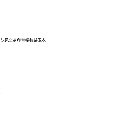
军队风全身印带帽拉链卫衣
衣