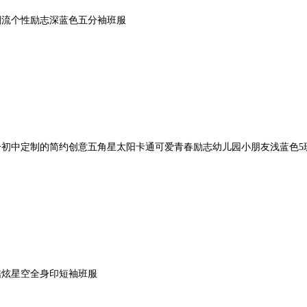
潮流个性励志深蓝色五分袖班服
初中定制的简约创意五角星太阳卡通可爱青春励志幼儿园小朋友浅蓝色5
酷炫星空全身印短袖班服