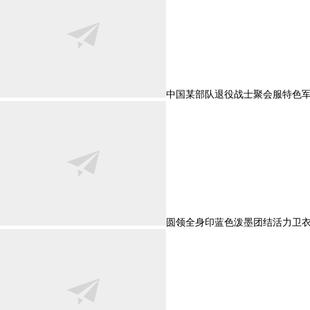
中国某部队退役战士聚会服特色
圆领全身印蓝色泼墨团结活力卫