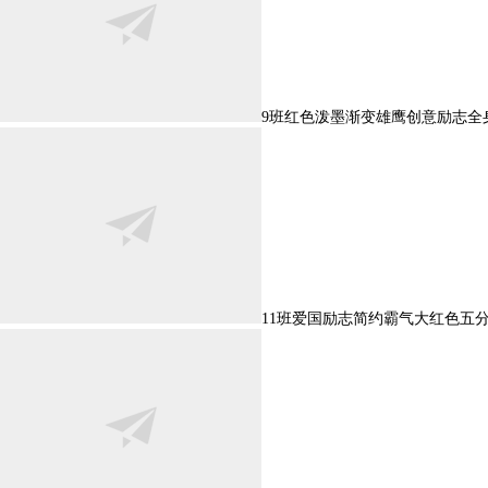
9班红色泼墨渐变雄鹰创意励志全
11班爱国励志简约霸气大红色五