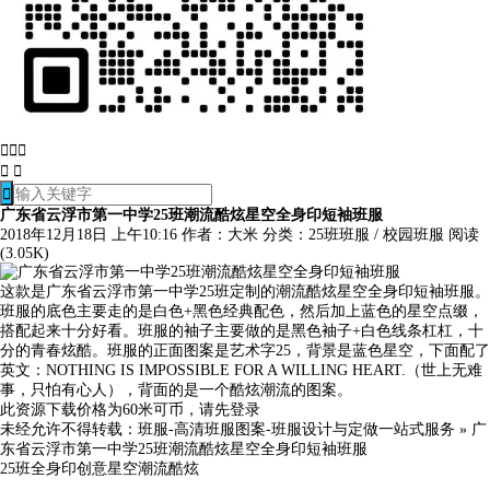






广东省云浮市第一中学25班潮流酷炫星空全身印短袖班服
2018年12月18日 上午10:16
作者：大米
分类：
25班班服
/
校园班服
阅读
(3.05K)
这款是广东省云浮市第一中学25班定制的潮流酷炫星空全身印短袖班服。
班服的底色主要走的是白色+黑色经典配色，然后加上蓝色的星空点缀，
搭配起来十分好看。班服的袖子主要做的是黑色袖子+白色线条杠杠，十
分的青春炫酷。班服的正面图案是艺术字25，背景是蓝色星空，下面配了
英文：NOTHING IS IMPOSSIBLE FOR A WILLING HEART.（世上无难
事，只怕有心人），背面的是一个酷炫潮流的图案。
此资源下载价格为
60
米可币，请先
登录
未经允许不得转载：
班服-高清班服图案-班服设计与定做一站式服务
»
广
东省云浮市第一中学25班潮流酷炫星空全身印短袖班服
25班
全身印
创意
星空
潮流
酷炫