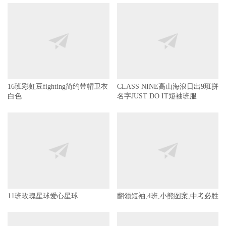
16班彩虹豆fighting简约带帽卫衣
CLASS NINE高山海浪日出9班拼
白色
名字JUST DO IT短袖班服
11班玫瑰星球爱心星球
翻领短袖,4班,小熊图案,中考必胜