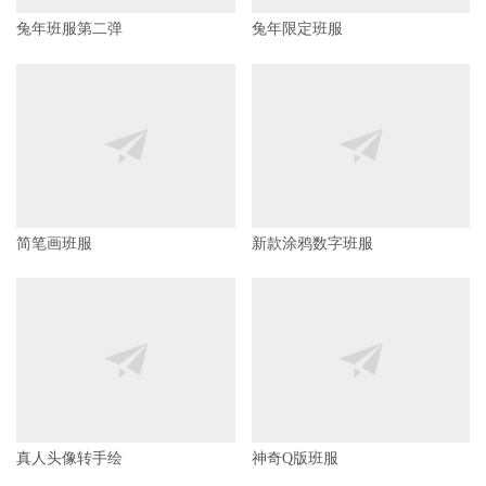
兔年班服第二弹
兔年限定班服
简笔画班服
新款涂鸦数字班服
真人头像转手绘
神奇Q版班服