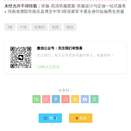
未经允许不得转载：
班服-高清班服图案-班服设计与定做一站式服务
»
河南省濮阳市南乐县博文中学3班张家军卡通全身印短袖男生班服
3班
个性
全身印
创意
情侣
微信公众号：关注我们有惊喜
关注我们，每天分享更多有趣的事儿，有趣有料！
12000人已关注
分享到：








0

赞(
)
联系