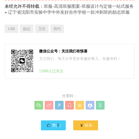
未经允许不得转载：
班服-高清班服图案-班服设计与定做一站式服务
»
辽宁省沈阳市实验中学中外友好合作学校一款冲刺班的励志班服
14班
励志
卫衣
简约
微信公众号：关注我们有惊喜
关注我们，每天分享更多有趣的事儿，有趣有料！
12000人已关注
分享到：








0

赞(
)
联系