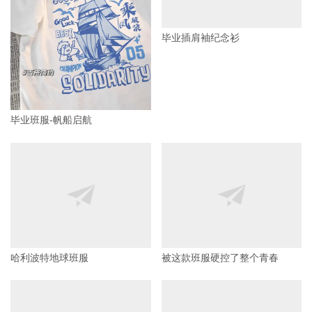
毕业插肩袖纪念衫
毕业班服-帆船启航