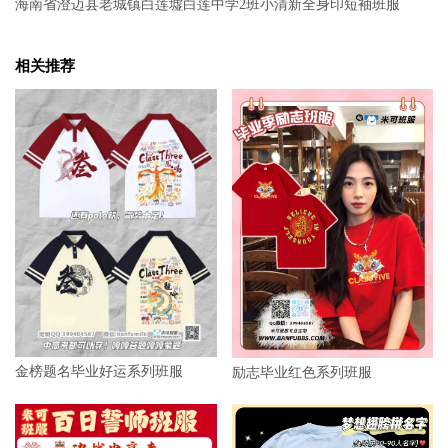
海南省澄迈县老城镇白莲墟白莲中学2班小清新全身印短袖班服
相关推荐
金榜题名毕业好运系列班服
励志毕业红色系列班服