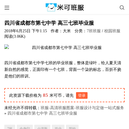


四川省成都市第七中学 高三七班毕业服
2018年6月25日 下午1:15
作者：大米
分类：
7班班服
/
校园班服
阅读(3.06K)
四川省成都市第七中学七班的毕业班服，整体是绿叶，给人夏天清
新自然的感觉，正面印有一个七班，背面一个柒的标志，百折不挠
是他们的班训。
85
此资源下载价格为
米可币，请先
登录
未经允许不得转载：
班服-高清班服图案-班服设计与定做一站式服务
»
四川省成都市第七中学 高三七班毕业服
7班
全身印
小清新
毕业
简约