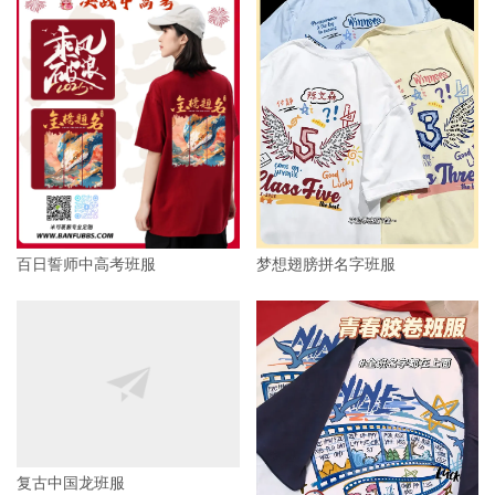
百日誓师中高考班服
梦想翅膀拼名字班服
复古中国龙班服