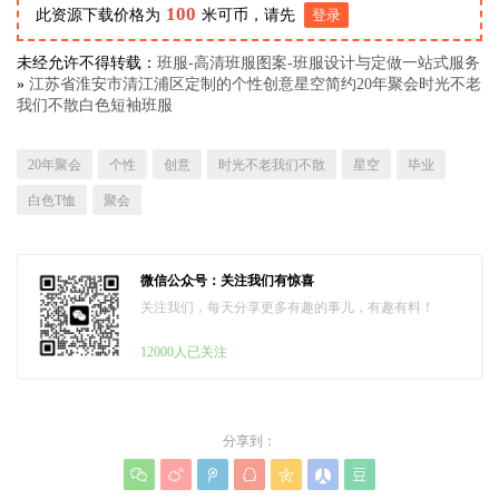
100
此资源下载价格为
米可币，请先
登录
未经允许不得转载：
班服-高清班服图案-班服设计与定做一站式服务
»
江苏省淮安市清江浦区定制的个性创意星空简约20年聚会时光不老
我们不散白色短袖班服
20年聚会
个性
创意
时光不老我们不散
星空
毕业
白色T恤
聚会
微信公众号：关注我们有惊喜
关注我们，每天分享更多有趣的事儿，有趣有料！
12000人已关注
分享到：






