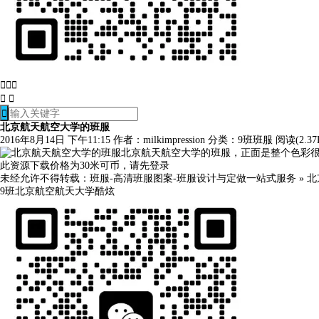






北京航天航空大学的班服
2016年8月14日 下午11:15
作者：milkimpression
分类：
9班班服
阅读(2.37
北京航天航空大学的班服，正面是整个色彩很
此资源下载价格为
30
米可币，请先
登录
未经允许不得转载：
班服-高清班服图案-班服设计与定做一站式服务
»
北
9班
北京航空航天大学
酷炫