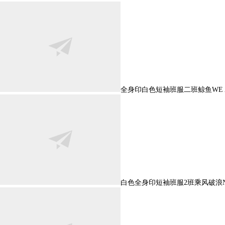
全身印白色短袖班服二班鲸鱼WE ARE
白色全身印短袖班服2班乘风破浪NE