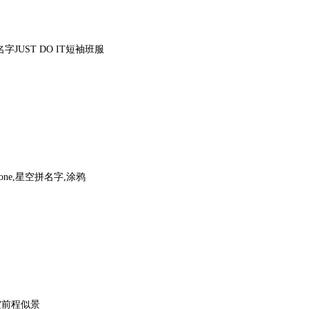
字JUST DO IT短袖班服
one,星空拼名字,涂鸦
空前程似景