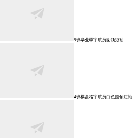
9班毕业季宇航员圆领短袖
4班棋盘格宇航员白色圆领短袖