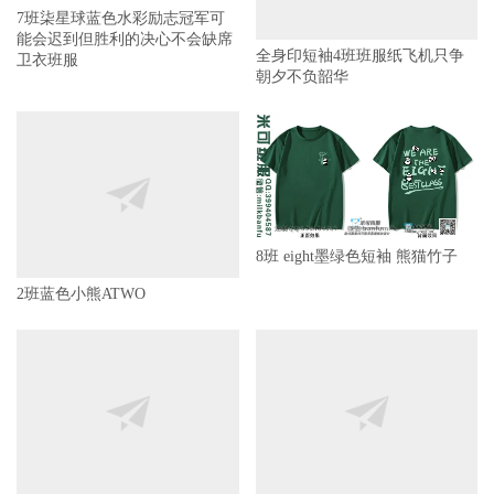
7班柒星球蓝色水彩励志冠军可
能会迟到但胜利的决心不会缺席
全身印短袖4班班服纸飞机只争
卫衣班服
朝夕不负韶华
8班 eight墨绿色短袖 熊猫竹子
2班蓝色小熊ATWO