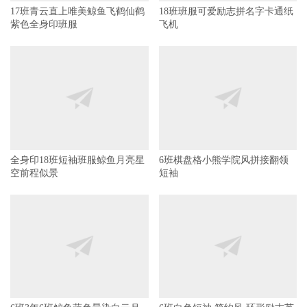
17班青云直上唯美鲸鱼飞鹤仙鹤
18班班服可爱励志拼名字卡通纸
紫色全身印班服
飞机
6班棋盘格小熊学院风拼接翻领
短袖
全身印18班短袖班服鲸鱼月亮星
空前程似景