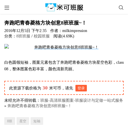


奔跑吧青春菱格方块创意8班班服~！
2016年12月5日 下午2:35
作者：milkimpression
分类：
8班班服
/
校园班服
阅读(4.69K)
白色圆领短袖，图案元素包含了奔跑吧青春菱格方块星空色彩，class
08，整体图案色彩丰富，颜色清新亮丽。
30
此资源下载价格为
米可币，请先
登录
未经允许不得转载：
班服-高清班服图案-班服设计与定做一站式服务
»
奔跑吧青春菱格方块创意8班班服~！
8班
星空
短袖