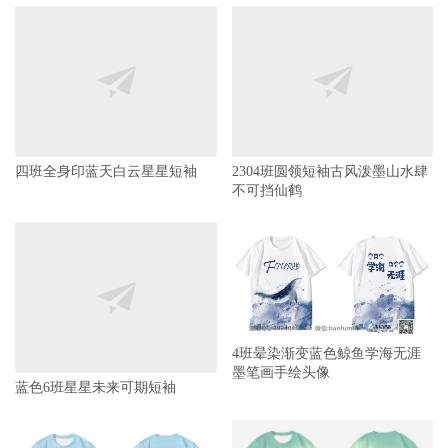
四班全身印蓝天白云星星短袖
2304班圆领短袖古风泼墨山水肆
不可挡仙鹤
4班晕染渐变蓝色鲸鱼学海无涯
墨笔画手绘头像
蓝色6班星星未来可期短袖