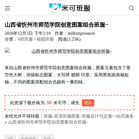


山西省忻州市师范学院创意图案组合班服~
2016年12月5日 下午2:19
作者：milkimpression
分类：
4班班服
/
校园班服
阅读(3.25K)
来自山西省忻州市师范学院创意图案组合班服，图案元素包含了星
空色大树，班级标志图案，大写肆 翅膀 印章。采用黑色插肩袖短
袖，不同的图案搭配组合也颇有一番韵味。
30
此资源下载价格为
米可币，请先
登录
未经允许不得转载：
班服-高清班服图案-班服设计与定做一站式服务
»
山西省忻州市师范学院创意图案组合班服~
4班
短袖插肩
纪念