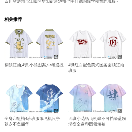
四川省泸州市江阳区华阳街道泸州七中佳德国际学校简约班服~
相关推荐
翻领短袖,4班,小熊图案,中考必胜
4班红白配色美式图案圆领短袖
班服
全身印短袖4班班服纸飞机只争
四班小花纸飞机肆不可挡绿蓝粉
朝夕不负韶华
渐变全身印圆领短袖