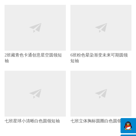
2班藏青色卡通创意星空圆领短
6班粉色晕染渐变未来可期圆领
袖
短袖
七班星球小清晰白色圆领短袖
七班立体胸标圆圈白色圆领短袖