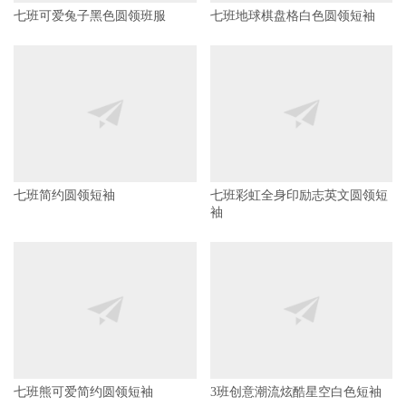
七班简约圆领短袖
七班彩虹全身印励志英文圆领短
袖
七班熊可爱简约圆领短袖
3班创意潮流炫酷星空白色短袖