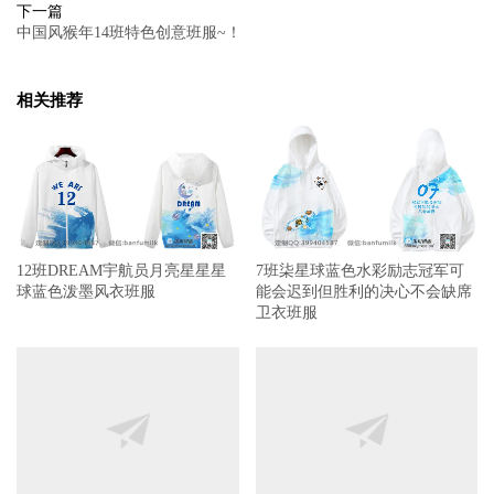
下一篇
中国风猴年14班特色创意班服~！
相关推荐
12班DREAM宇航员月亮星星星
7班柒星球蓝色水彩励志冠军可
球蓝色泼墨风衣班服
能会迟到但胜利的决心不会缺席
卫衣班服
17班青云直上唯美鲸鱼飞鹤仙鹤
全身印18班短袖班服鲸鱼月亮星