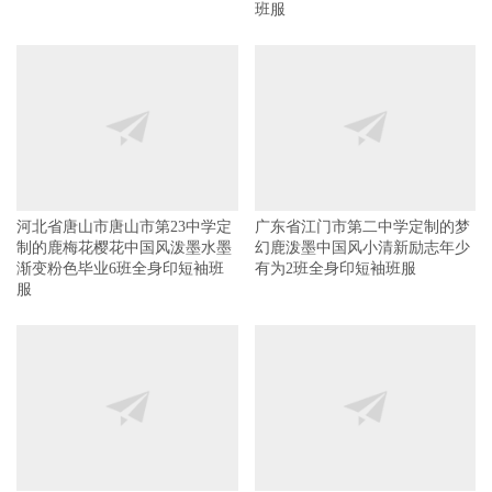
班服
河北省唐山市唐山市第23中学定
广东省江门市第二中学定制的梦
制的鹿梅花樱花中国风泼墨水墨
幻鹿泼墨中国风小清新励志年少
渐变粉色毕业6班全身印短袖班
有为2班全身印短袖班服
服
中国澳門新口岸冼星海大馬路教
河北省廊坊市第一实验中学3班
業中學17班卡通小鹿白色短袖班
战无不胜星空全身印风衣班服
服