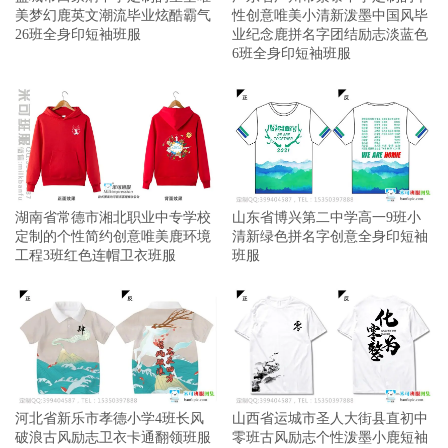
美梦幻鹿英文潮流毕业炫酷霸气
性创意唯美小清新泼墨中国风毕
26班全身印短袖班服
业纪念鹿拼名字团结励志淡蓝色
6班全身印短袖班服
湖南省常德市湘北职业中专学校
山东省博兴第二中学高一9班小
定制的个性简约创意唯美鹿环境
清新绿色拼名字创意全身印短袖
工程3班红色连帽卫衣班服
班服
河北省新乐市孝德小学4班长风
山西省运城市圣人大街县直初中
破浪古风励志卫衣卡通翻领班服
零班古风励志个性泼墨小鹿短袖