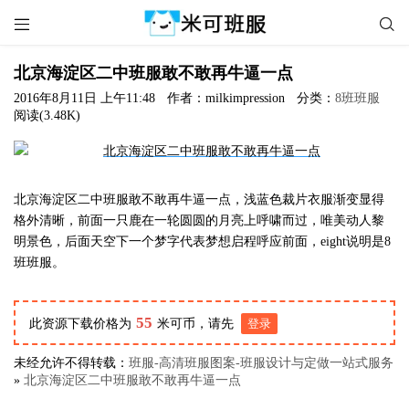


北京海淀区二中班服敢不敢再牛逼一点
2016年8月11日 上午11:48
作者：milkimpression
分类：
8班班服
阅读(3.48K)
北京海淀区二中班服敢不敢再牛逼一点，浅蓝色裁片衣服渐变显得
格外清晰，前面一只鹿在一轮圆圆的月亮上呼啸而过，唯美动人黎
明景色，后面天空下一个梦字代表梦想启程呼应前面，eight说明是8
班班服。
55
此资源下载价格为
米可币，请先
登录
未经允许不得转载：
班服-高清班服图案-班服设计与定做一站式服务
»
北京海淀区二中班服敢不敢再牛逼一点