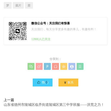
梦
裁片
鹿
微信公众号：关注我们有惊喜
关注我们，每天分享更多有趣的事儿，有趣有料！
12000人已关注
分享到：








0

赞(
)
联系
上一篇
山东省德州市陵城区临齐街道陵城区第三中学班服——洪荒之力！