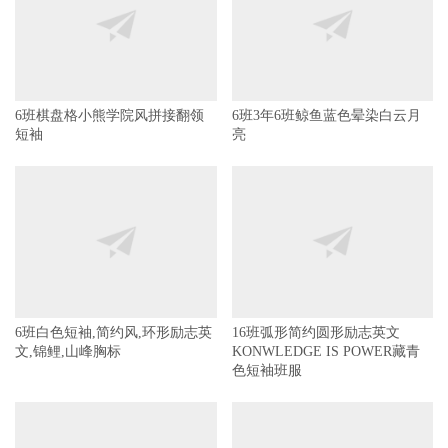
6班棋盘格小熊学院风拼接翻领
6班3年6班鲸鱼蓝色晕染白云月
短袖
亮
6班白色短袖,简约风,环形励志英
16班弧形简约圆形励志英文
文,锦鲤,山峰胸标
KONWLEDGE IS POWER藏青
色短袖班服