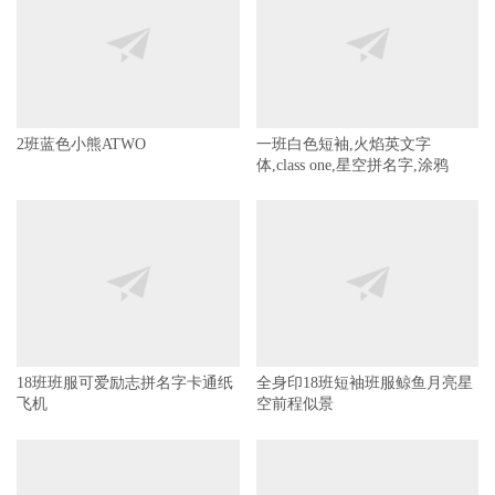
2班蓝色小熊ATWO
一班白色短袖,火焰英文字
体,class one,星空拼名字,涂鸦
18班班服可爱励志拼名字卡通纸
全身印18班短袖班服鲸鱼月亮星
飞机
空前程似景