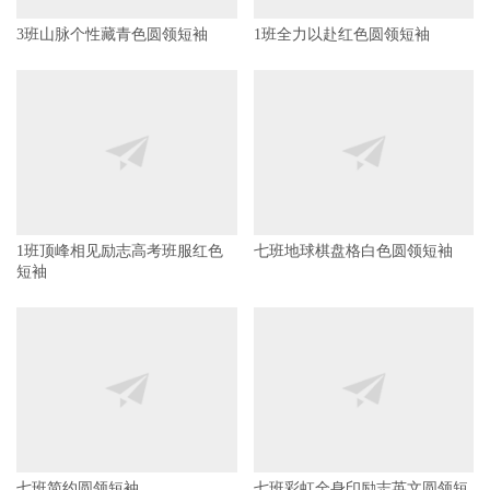
3班山脉个性藏青色圆领短袖
1班全力以赴红色圆领短袖
1班顶峰相见励志高考班服红色
七班地球棋盘格白色圆领短袖
短袖
七班简约圆领短袖
七班彩虹全身印励志英文圆领短