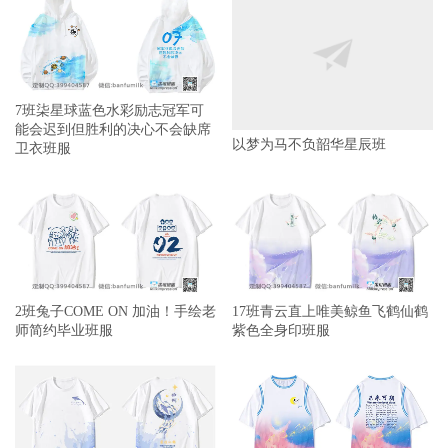
7班柒星球蓝色水彩励志冠军可
能会迟到但胜利的决心不会缺席
以梦为马不负韶华星辰班
卫衣班服
2班兔子COME ON 加油！手绘老
17班青云直上唯美鲸鱼飞鹤仙鹤
师简约毕业班服
紫色全身印班服