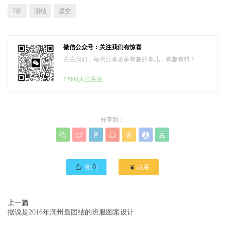
7班
团结
星空
微信公众号：关注我们有惊喜
关注我们，每天分享更多有趣的事儿，有趣有料！
12000人已关注
分享到：








0

赞(
)
联系
上一篇
据说是2016年潮州最团结的班服图案设计