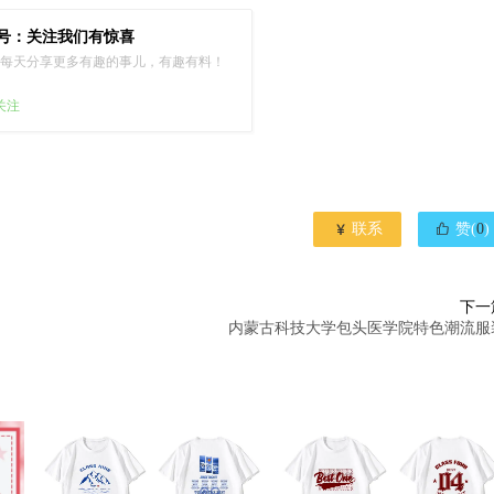
号：关注我们有惊喜
每天分享更多有趣的事儿，有趣有料！
已关注


联系
赞(
0
)
下一
内蒙古科技大学包头医学院特色潮流服