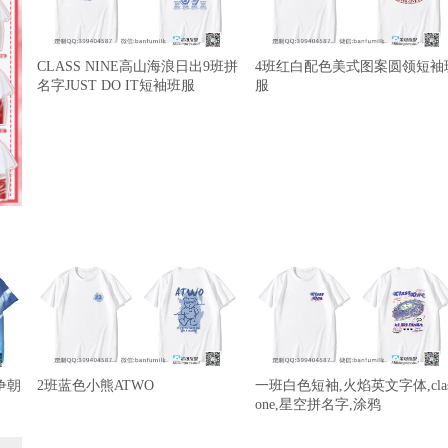
CLASS NINE高山海浪日出9班拼
4班红白配色美式图案圆领短袖
名字JUST DO IT短袖班服
服
争朝
2班蓝色小熊ATWO
一班白色短袖,火焰英文字体,clas
one,星空拼名字,涂鸦