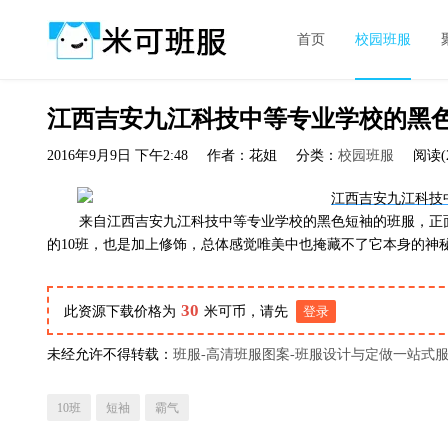
首页
校园班服
江西吉安九江科技中等专业学校的黑
2016年9月9日 下午2:48
作者：花姐
分类：
校园班服
阅读(2
来自江西吉安九江科技中等专业学校的黑色短袖的班服，正面
的10班，也是加上修饰，总体感觉唯美中也掩藏不了它本身的神
30
此资源下载价格为
米可币，请先
登录
未经允许不得转载：
班服-高清班服图案-班服设计与定做一站式
10班
短袖
霸气