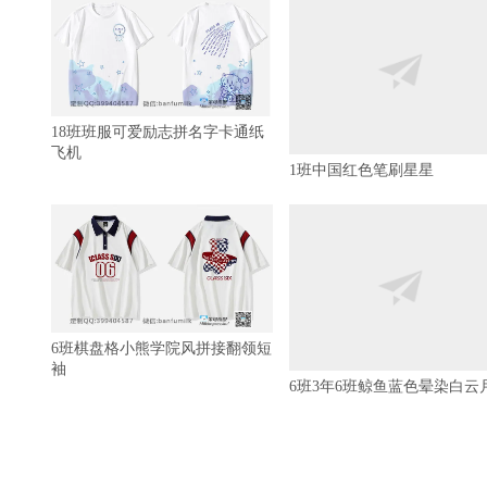
18班班服可爱励志拼名字卡通纸
飞机
1班中国红色笔刷星星
6班棋盘格小熊学院风拼接翻领短
袖
6班3年6班鲸鱼蓝色晕染白云