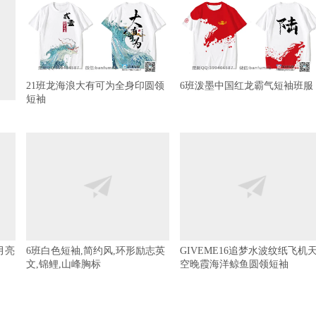
21班龙海浪大有可为全身印圆领
6班泼墨中国红龙霸气短袖班服
短袖
月亮
6班白色短袖,简约风,环形励志英
GIVEME16追梦水波纹纸飞机
文,锦鲤,山峰胸标
空晚霞海洋鲸鱼圆领短袖