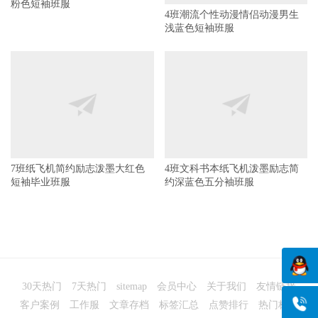
7班纸飞机简约励志泼墨大红色
4班文科书本纸飞机泼墨励志简
短袖毕业班服
约深蓝色五分袖班服
30天热门
7天热门
sitemap
会员中心
关于我们
友情链接
客户案例
工作服
文章存档
标签汇总
点赞排行
热门标签
班服图案搜索
班服款式
班服定做
班服-高清班服图案-班服设计与定做一站式服务
赣ICP备14008563
© 2026
号-12