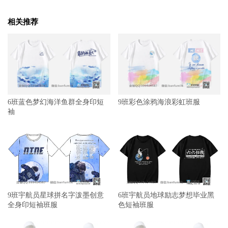
相关推荐
6班蓝色梦幻海洋鱼群全身印短
9班彩色涂鸦海浪彩虹班服
袖
9班宇航员星球拼名字泼墨创意
6班宇航员地球励志梦想毕业黑
全身印短袖班服
色短袖班服