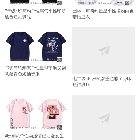
7年级4班简约个性霸气个性印章
园林一班简约星星个性植物白色
黑色短袖班服
带帽卫衣
16班简约潮流个性星球宇航员创
七年级3班潮流泼墨色彩全身印
意藏青色短袖班服
短袖班服
4班潮流个性动漫情侣动漫女生
4班潮流个性动漫情侣动漫男生
粉色短袖班服
浅蓝色短袖班服