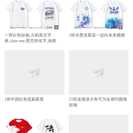
一班白色短袖,火焰英文字
1班水墨龙晕染一起向未来翅膀
体,class one,星空拼名字,涂鸦
1班中国红色笔刷星星
21班龙海浪大有可为全身印圆领
短袖