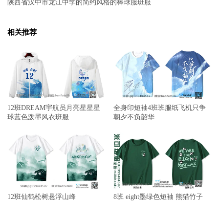
陕西省汉中市龙江中学的简约风格的棒球服班服
相关推荐
12班DREAM宇航员月亮星星星
全身印短袖4班班服纸飞机只争
球蓝色泼墨风衣班服
朝夕不负韶华
12班仙鹤松树悬浮山峰
8班 eight墨绿色短袖 熊猫竹子