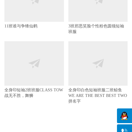
11班谁与争锋仙鹤
3班邪恶笑脸个性粉色圆领短袖
班服
全身印短袖2班班服CLASS TOW
全身印白色短袖班服二班鲸鱼
战无不胜，舞狮
WE ARE THE BEST BEST TWO
拼名字
30天热门
7天热门
sitemap
会员中心
关于我们
友情链接