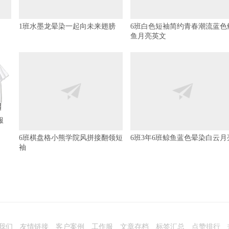
1班水墨龙晕染一起向未来翅膀
6班白色短袖简约青春潮流蓝色
鱼月亮英文
服
6班棋盘格小熊学院风拼接翻领短
6班3年6班鲸鱼蓝色晕染白云月
袖
我们
友情链接
客户案例
工作服
文章存档
标签汇总
点赞排行