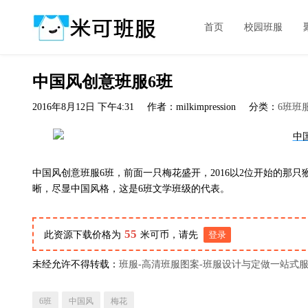
首页
校园班服
中国风创意班服6班
2016年8月12日 下午4:31
作者：milkimpression
分类：
6班班
中国风创意班服6班，前面一只梅花盛开，2016以2位开始的那只
晰，尽显中国风格，这是6班文学班级的代表。
55
此资源下载价格为
米可币，请先
登录
未经允许不得转载：
班服-高清班服图案-班服设计与定做一站式
6班
中国风
梅花