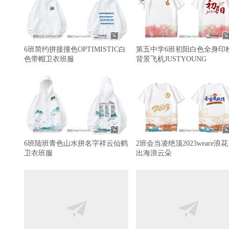
6班简约拼接撞色OPTIMISTIC白
第五中学6班初阳白色全身印
色带帽卫衣班服
背景飞机JUSTYOUNG
6班陆班青色山水拼名字祥云仙鹤
2班会当凌绝顶2023weare浪
卫衣班服
出海浪云朵