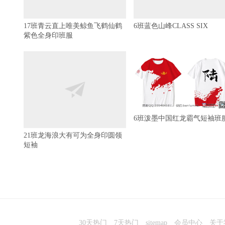
17班青云直上唯美鲸鱼飞鹤仙鹤
6班蓝色山峰CLASS SIX
紫色全身印班服
6班泼墨中国红龙霸气短袖班
21班龙海浪大有可为全身印圆领
短袖
30天热门
7天热门
sitemap
会员中心
关于