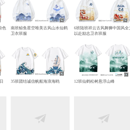
粉色
南班鲸鱼星空唯美古风山水仙鹤
6班陆班祥云古风舞狮中国风全
卫衣班服
以赴励志卫衣班服
花日
35班团结诚信帆船海浪海鸥
12班仙鹤松树悬浮山峰