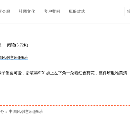
聚会服
社团文化
客户案例
班服款式
服
阅读(5.72K)
猴子俏皮可爱，后喷墨SIX 加上左下角一朵粉红色荷花，整件班服唯美清
服务
»
中国风创意班服6班