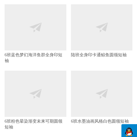
6班蓝色梦幻海洋鱼群全身印短
陆班全身印卡通鲸鱼圆领短袖
袖
6班粉色晕染渐变未来可期圆领
6班水墨油画风格白色圆领短袖
短袖