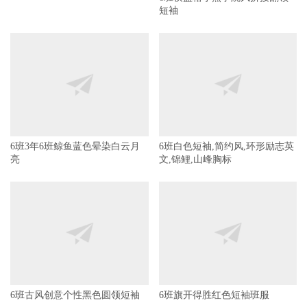
6班白色短袖,简约风,环形励志英
文,锦鲤,山峰胸标
6班3年6班鲸鱼蓝色晕染白云月
亮
6班古风创意个性黑色圆领短袖
6班旗开得胜红色短袖班服