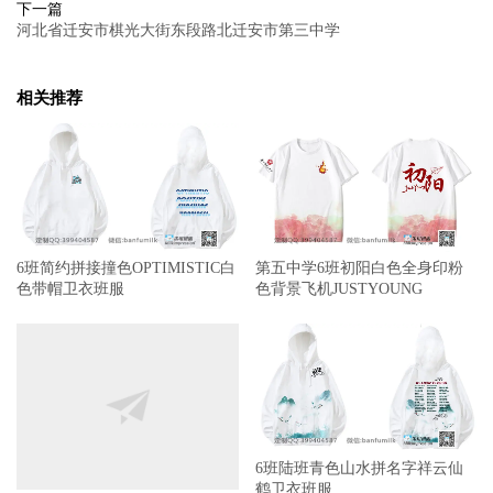
下一篇
河北省迁安市棋光大街东段路北迁安市第三中学
相关推荐
6班简约拼接撞色OPTIMISTIC白
第五中学6班初阳白色全身印粉
色带帽卫衣班服
色背景飞机JUSTYOUNG
6班陆班青色山水拼名字祥云仙
鹤卫衣班服