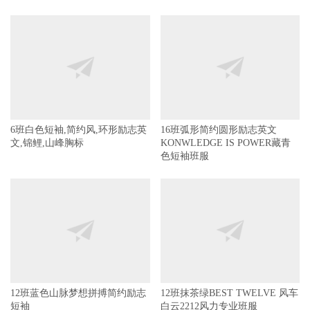
6班白色短袖,简约风,环形励志英
16班弧形简约圆形励志英文
文,锦鲤,山峰胸标
KONWLEDGE IS POWER藏青
色短袖班服
12班蓝色山脉梦想拼搏简约励志
12班抹茶绿BEST TWELVE 风车
短袖
白云2212风力专业班服