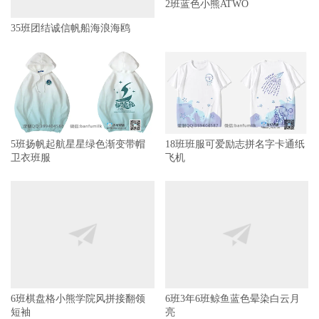
35班团结诚信帆船海浪海鸥
2班蓝色小熊ATWO
5班扬帆起航星星绿色渐变带帽
18班班服可爱励志拼名字卡通纸
卫衣班服
飞机
6班棋盘格小熊学院风拼接翻领
短袖
6班3年6班鲸鱼蓝色晕染白云月
亮