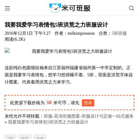


我要我爱学习表情包5班洪荒之力班服设计
2016年12月1日 下午3:27
作者：milkimpression
分类：
5班班服
阅读(6.2K)
这款纯白色圆领短袖来自江苏福州福建省福州第一中学定制的。正
面是我要学习表情包，想学习想得睡不着。5班，背面是洪荒字体设
计图案。代表着用洪荒之力来学习。
30
此资源下载价格为
米可币，请先
登录
未经允许不得转载：
班服-高清班服图案-班服设计与定做一站式服务
»
我要我爱学习表情包5班洪荒之力班服设计
5班
搞笑
短袖