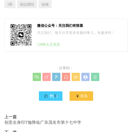
5班
励志团结
短袖
微信公众号：关注我们有惊喜
关注我们，每天分享更多有趣的事儿，有趣有料！
12000人已关注
分享到：








0

赞(
)
联系
上一篇
创意全身印T恤降临广东茂名市第十七中学