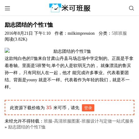


励志团结的个性T恤
2016年8月21日 下午1:10
作者：milkimpression
分类：
5班班服
阅读(3.82K)
这款纯白色的T恤来自甘肃山丹县马场总场中学定制的。正面是手拿
着卷轴。里面是5班警句;单个的人是软弱无力的， 就像漂流的鲁滨
孙一样， 只有同别人在一起，他才 能完成许多事业。代表着要团
结。背面是youny 就是不一样。代表着作为年轻的我们，就是不一
样。
35
此资源下载价格为
米可币，请先
登录
未经允许不得转载：
班服-高清班服图案-班服设计与定做一站式服务
»
励志团结的个性T恤