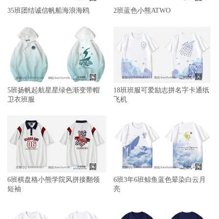
35班团结诚信帆船海浪海鸥
2班蓝色小熊ATWO
5班扬帆起航星星绿色渐变带帽
18班班服可爱励志拼名字卡通纸
卫衣班服
飞机
6班棋盘格小熊学院风拼接翻领
6班3年6班鲸鱼蓝色晕染白云月
短袖
亮