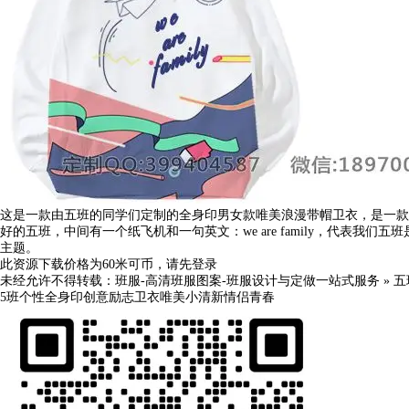
这是一款由五班的同学们定制的全身印男女款唯美浪漫带帽卫衣，是一款男女款的
好的五班，中间有一个纸飞机和一句英文：we are family，代表
主题。
此资源下载价格为
60
米可币，请先
登录
未经允许不得转载：
班服-高清班服图案-班服设计与定做一站式服务
»
五
5班
个性
全身印
创意
励志
卫衣
唯美
小清新
情侣
青春