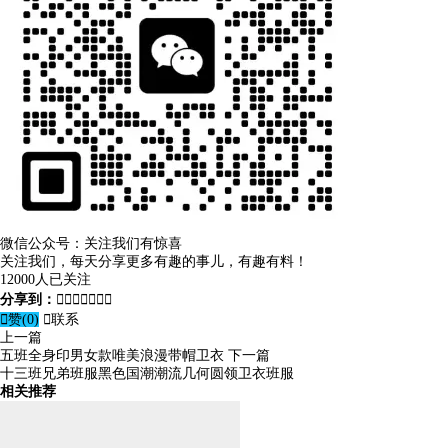
微信公众号：关注我们有惊喜
关注我们，每天分享更多有趣的事儿，有趣有料！
12000人已关注
分享到：








赞(
0
)

联系
上一篇
五班全身印男女款唯美浪漫带帽卫衣
下一篇
十三班兄弟班服黑色国潮潮流几何圆领卫衣班服
相关推荐